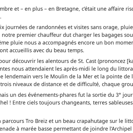
mbre et – en plus – en Bretagne, c’était une affaire ri
.
six journées de randonnées et visites sans orage, plui
30, notre premier chauffeur dut charger les bagages sou
 même pluie nous a accompagnés encore un bon moment
s ont accueillis avec du beau temps.
our découvrir les alentours de St. Cast (prononcez [ka
es nous attendaient les après-midi le long du littora
 le lendemain vers le Moulin de la Mer et la pointe de 
e trois niveaux de distance et de difficulté, chaque g
mais un des événements-phares fut la sortie du 3° jour
chel ! Entre ciels toujours changeants, terres sableuse
n parcours Tro Breiz et un beau crapahutage sur le lit
menade à marée basse permettant de joindre l’Archipel 