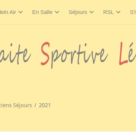
lein Air
En Salle
Séjours
RSL
S'
ciens Séjours
2021