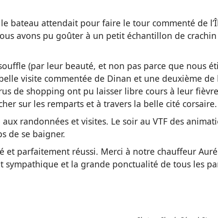
car le bateau attendait pour faire le tour commenté de l’
us avons pu goûter à un petit échantillon de crachin b
ouffle (par leur beauté, et non pas parce que nous éti
belle visite commentée de Dinan et une deuxième de la «
érus de shopping ont pu laisser libre cours à leur fièv
er sur les remparts et à travers la belle cité corsaire.
té aux randonnées et visites. Le soir au VTF des anima
s de se baigner.
 et parfaitement réussi. Merci à notre chauffeur Auré
rit sympathique et la grande ponctualité de tous les par